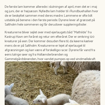
De første lam kommer allerede i slutningen af april, men det er i maj
og juni, der er højsæson. Nyfødte lam holder til i Rundbuehallen hvor
de er beskyttet sammen med deres mødre. Lammene er ofte lidt
ustabile på benene i den første periode. Dyrene lever af græsset på
Saltholm hele sommeren og får derudover suppleringsfoder.
Kreaturerne bliver sejlet over med ejerlaugets båd ”Mathilde” fra
Kastrup Havn om foråret og retur om efteråret. Der er omkring 120
kreaturer på øen. Der kommer desuden flere til, da køerne kælver
mens de er på Saltholm. Kreaturerne er lejet af ejerlauget til
afgræsningen og kan være af forskellige racer. Dyrene får vand fra
øens talrige søer og fra Hollænderbrønden og
Gammelgårdsbrønden, hvor vandet pumpes op ved vindmøllekraft.