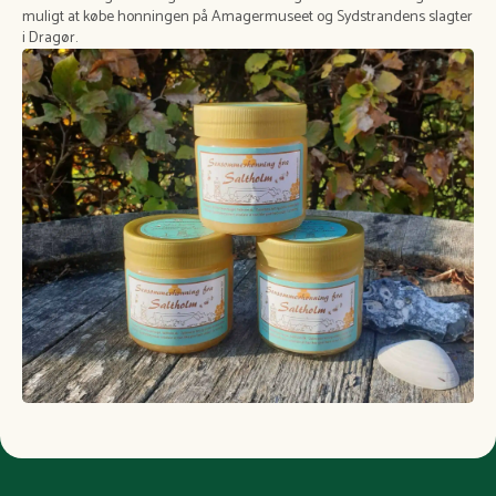
muligt at købe honningen på Amagermuseet og Sydstrandens slagter
i Dragør.