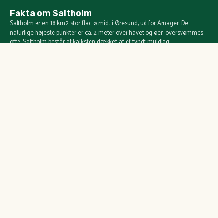
Fakta om Saltholm
Saltholm er en 18 km2 stor flad ø midt i Øresund, ud for Amager. De
naturlige højeste punkter er ca. 2 meter over havet og øen oversvømmes
ofte. Saltholm består af kalksten dækket af et tyndt muldlag.
På øen er det ikke tilladt:
At slå telt op
At tænde bål, grille eller bruge anden form for åben ild
At medbringe husdyr
At medbringe motorkøretøjer, droner og skydevåben
At efterlade evt. skrald og affald
Information
For ejere
Nyheder
Ejertur
Om Saltholm
Generalforsamling
Besøg øen
Vedtægter
Galleri
Dine andele
Bestyrelsesmedlemmer
Dine fordele