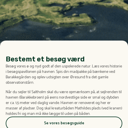
Bestemt et besøg værd
Besøg vores ø og nyd godt af den uspolerede natur. Læs vores historie
i besøgspavillonen på havnen. Spis din madpakke på bænkene ved
Barakkegården og oplev udsigten over Øresund fra det gamle
observationstårn.
Når du sejler til Saltholm skal du være opmærksom på, at sejlrenden til
havnen (Barakkebroen) på øens nordvestlige side er smal og dybden
er ca. 1,5 meter ved daglig vande. Havnen er renoveret og her er
masser af pladser. Dog skal kreaturbåden Mathildes plads (ved kranen)
holdes fri og man må ikke lægge til uden på båden.
Se vores besøgsguide